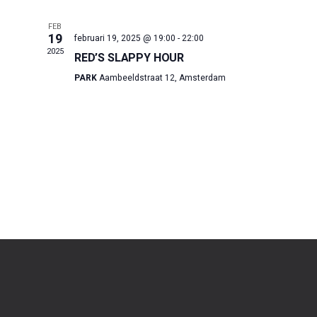
E
E
FEB
19
februari 19, 2025 @ 19:00
-
22:00
M
N
2025
RED’S SLAPPY HOUR
T
PARK
Aambeeldstraat 12, Amsterdam
E
W
N
E
E
T
R
E
G
N
A
V