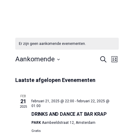
Er zijn geen aankomende evenementen.
E
E
Aankomende
Zoeken
Lijst
Selecteer
V
V
een
Laatste afgelopen Evenementen
datum.
E
E
N
FEB
21
februari 21, 2025 @ 22:00
-
februari 22, 2025 @
01:00
2025
E
N
DRINKS AND DANCE AT BAR KRAP
PARK
Aambeeldstraat 12, Amsterdam
M
Gratis