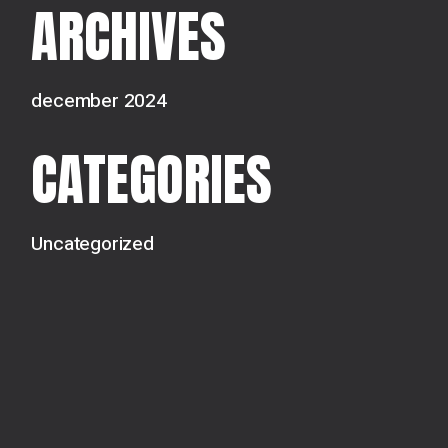
Z
ARCHIVES
E
O
N
december 2024
N
E
CATEGORIES
A
K
V
Uncategorized
E
I
G
N
A
E
T